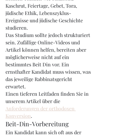
Kaschrut, Feiertage, Gebet, Tora, 
jüdische Ethik, Lebenszyklus-
Ereignisse und jüdische Geschichte 
studieren.
Das Studium sollte jedoch strukturiert 
sein. Zufällige Online-Videos und 
Artikel können helfen, bereiten aber 
möglicherweise nicht auf ein 
bestimmtes Beit Din vor. Ein 
ernsthafter Kandidat muss wissen, was 
das jeweilige Rabbinatsgericht 
erwartet.
Einen tieferen Leitfaden finden Sie in 
unserem Artikel über die 
Anforderungen der orthodoxen 
Konversion
.
Beit-Din-Vorbereitung
Ein Kandidat kann sich oft aus der 