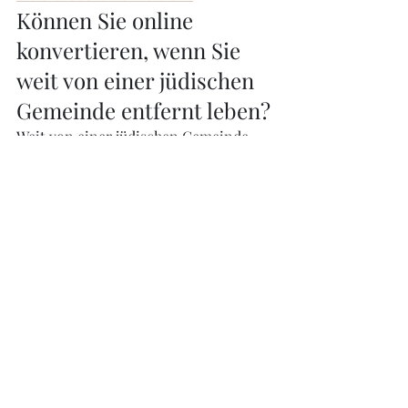
Können Sie online 
konvertieren, wenn Sie 
weit von einer jüdischen 
Gemeinde entfernt leben?
Weit von einer jüdischen Gemeinde 
entfernt zu leben kann die Konversion 
komplizierter machen, aber nicht 
immer unmöglich.
Ein Kandidat kann mit Online-
Begleitung, Fernstudium und 
strukturierter Vorbereitung beginnen. 
Die orthodoxe Konversion erfordert 
jedoch in der Regel eine gewisse 
Verbindung zum realen jüdischen 
Leben. Je nach Fall muss der Kandidat 
möglicherweise Zeit in der Nähe einer 
jüdischen Gemeinde verbringen, die 