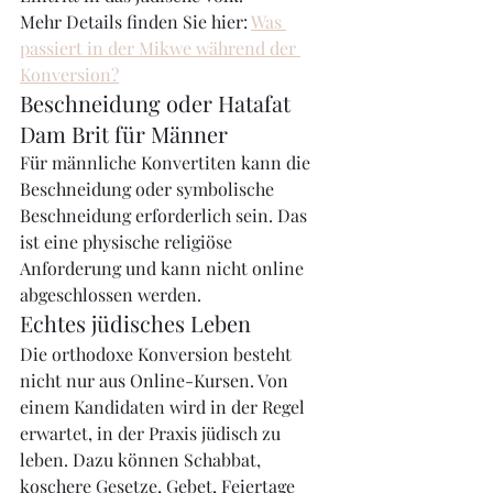
Mehr Details finden Sie hier: 
Was 
passiert in der Mikwe während der 
Konversion?
Beschneidung oder Hatafat 
Dam Brit für Männer
Für männliche Konvertiten kann die 
Beschneidung oder symbolische 
Beschneidung erforderlich sein. Das 
ist eine physische religiöse 
Anforderung und kann nicht online 
abgeschlossen werden.
Echtes jüdisches Leben
Die orthodoxe Konversion besteht 
nicht nur aus Online-Kursen. Von 
einem Kandidaten wird in der Regel 
erwartet, in der Praxis jüdisch zu 
leben. Dazu können Schabbat, 
koschere Gesetze, Gebet, Feiertage 